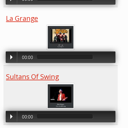
La Grange
00:00
Sultans Of Swing
00:00