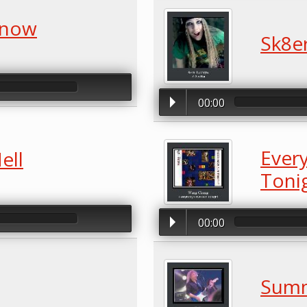
Know
Sk8e
00:00
Ever
ell
Toni
00:00
Summ