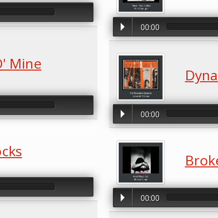
00:00
O' Mine
Dyna
00:00
ocks
Brok
00:00