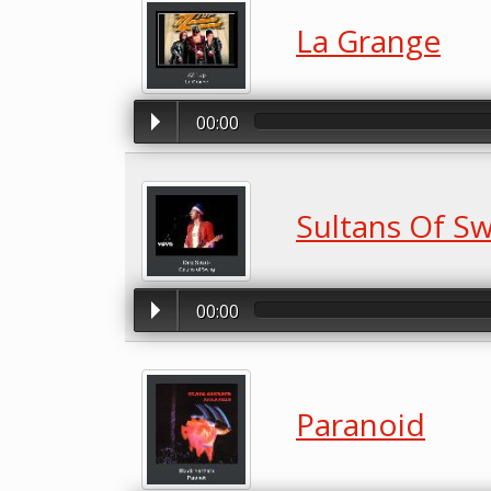
La Grange
00:00
Sultans Of S
00:00
Paranoid