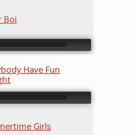
r Boi
ybody Have Fun
ght
ertime Girls