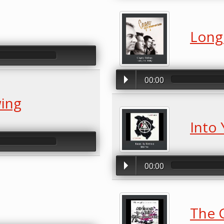
Long 
00:00
wing
Into
00:00
The 