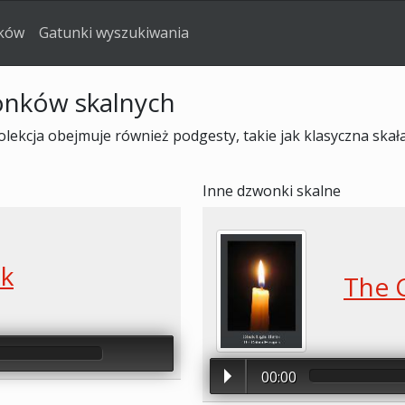
yków
Gatunki wyszukiwania
nków skalnych
ekcja obejmuje również podgesty, takie jak klasyczna skała,
Inne dzwonki skalne
ck
The 
00:00