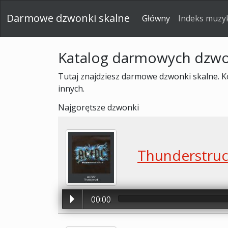
Darmowe dzwonki skalne
Główny
Indeks muz
Katalog darmowych dzwo
Tutaj znajdziesz darmowe dzwonki skalne. Kol
innych.
Najgorętsze dzwonki
Thunderstru
00:00