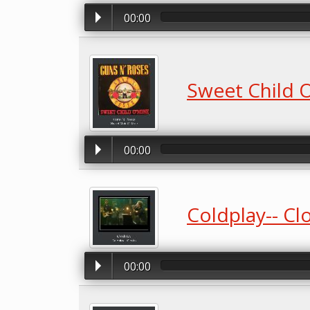
00:00
Sweet Child 
00:00
Coldplay-- Cl
00:00