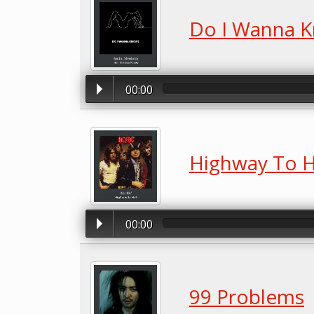
Do I Wanna 
00:00
Highway To H
00:00
99 Problems