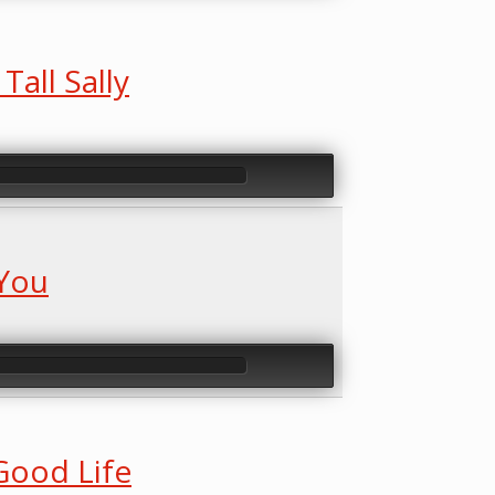
Tall Sally
 You
Good Life